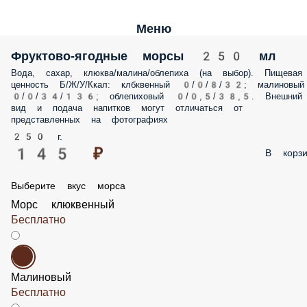
Меню
Фруктово-ягодные морсы 250 мл
Вода, сахар, клюква/малина/облепиха (на выбор). Пищевая
ценность Б/Ж/У/Ккал: клбквенный 0/0/8/32; малиновый
0/0/34/136; облепиховый 0/0,5/38,5. Внешний
вид и подача напитков могут отличаться от
представленных на фотографиях
250 г.
145 ₽
В корзи
Выберите вкус морса
Морс клюквенный
Бесплатно
Малиновый
Бесплатно